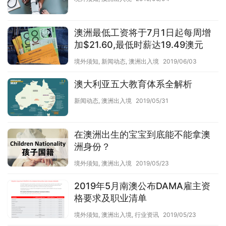
澳洲最低工资将于7月1日起每周增
加$21.60,最低时薪达19.49澳元
境外须知
,
新闻动态
,
澳洲出入境
2019/06/03
澳大利亚五大教育体系全解析
新闻动态
,
澳洲出入境
2019/05/31
在澳洲出生的宝宝到底能不能拿澳
洲身份？
境外须知
,
澳洲出入境
2019/05/23
2019年5月南澳公布DAMA雇主资
格要求及职业清单
境外须知
,
澳洲出入境
,
行业资讯
2019/05/23