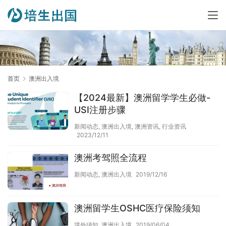
首页
澳洲出入境
【2024最新】澳洲留学学生必做-
USI注册步骤
新闻动态
,
澳洲出入境
,
澳洲资讯
,
行业资讯
2023/12/11
澳洲考驾照全流程
新闻动态
,
澳洲出入境
2019/12/16
澳洲留学生OSHC医疗保险须知
境外须知
,
澳洲出入境
2019/06/04