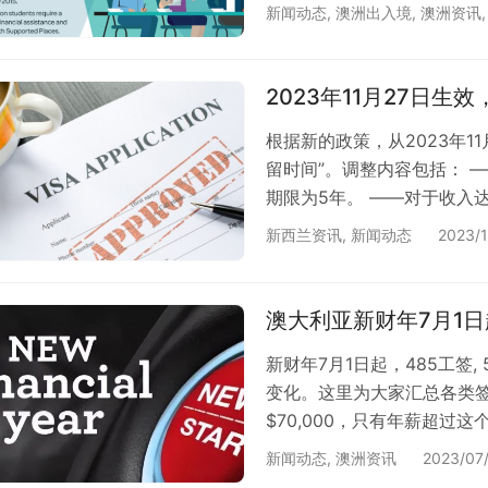
作或继续求学时，需要把VE
新闻动态
,
澳洲出入境
,
澳洲资讯
电脑、平板或手机上通过USI
在2015年1月1日之后求学
2023年11月27日生
根据新的政策，从2023年1
留时间”。调整内容包括： 
期限为5年。 ——对于收入达
有人，其最长签证期限也延长
新西兰资讯
,
新闻动态
2023/1
的AEWV持有人，最长签证期限
起，如果你持有AEWV并且
长可达5年（最长签证期限）
澳大利亚新财年7月1
新财年7月1日起，485工签,
变化。这里为大家汇总各类签证
$70,000，只有年薪超过
2022-23财年签证费 202
新闻动态
,
澳洲资讯
2023/07
术移民签证AUD4,240AUD4