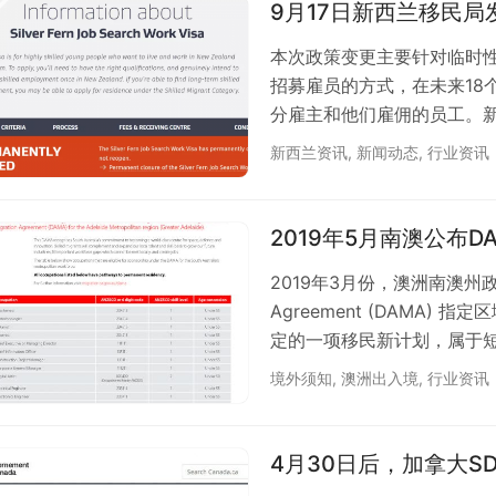
要求…
9月17日新西兰移民
本次政策变更主要针对临时性
招募雇员的方式，在未来18
分雇主和他们雇佣的员工。新西兰移
收入移民家庭担保类签证的
新西兰资讯
,
新闻动态
,
行业资讯
种”临时工签”（Temporar
签（Essential Skills 
2019年5月南澳公布
2019年3月份，澳洲南澳州政府宣布
Agreement (DAMA)
定的一项移民新计划，属于短期雇主
Stream分支，目的是为了
境外须知
,
澳洲出入境
,
行业资讯
愿意与澳洲政府签订DAMA
DAR Endoresment (南
4月30日后，加拿大S