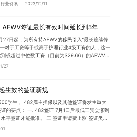
T培训记录和成绩给新雇主或新培训学校。 您可以在
,
行业资讯
2023/12/11
在线账户查看成绩和记录。 哪些人需要USI？ 任何
的学生，包括大学、TAFE、私立技…
效，AEWV签证最长有效时间延长到5年
1月27日起，为所有持AEWV的移民引入“最长连续停
——对于工资等于或高于护理行业4级工资的人，这一
到或超过中位数工资（目前为$29.66）的AEWV持
至5年。 ——对于护理行业收入达到3级和4级工资
1/27
延长至3年。 举例来说： 从2023年11月27日
薪水达到工资中位数，那么： ——你的签证有效期最
； ——在申…
日起生效的签证新规
 500学生， 482雇主担保以及其他签证将发生重大
的要点： 一. 482签证 7月1日后最低工资会涨到
这个水平签证才能批准。 二.签证申请费上涨 签证类别
3-24财年签证费 （2023年7月1日起）上涨189独立技
/01
,640↑AUD400190州担保签证