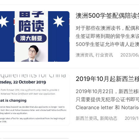
AUD4,240AUD4,640↑A
澳洲500学签配偶陪
对于那些在澳洲读书，配偶
生签证即将到期的留学生来说
500学生签证允许申请人赴
持有500学生签证，你可以
澳洲资讯
,
行业资讯
2023/06
一：配偶陪读有哪些好处呢
个月必须离境的要求。 配偶
有孩子，沉浸式的英语环境，
2019年10月起新西
超…
2019年10月22日，新西
只需要提供无犯罪公证书即可。 
Clearance letter 和 Not
2019年10月初实施。 
新西兰资讯
,
新闻动态
2019/1
国无犯罪公证书和中国无犯
要么开具两份证明，要么开