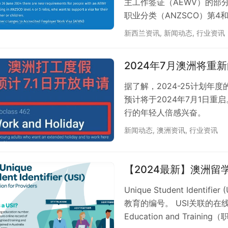
主工作签证（AEWV）的部
职业分类（ANZSCO）第
其伴侣和受抚养子女申请工作
新西兰资讯
,
新闻动态
,
行业资讯
这项新规旨在与今年早些时候
并将设置恢复到之前基本技能工作签证
2024年7月澳洲将
设置。新规不会影响以下人员
据了解，2024-25计划年度的打工
预计将于2024年7月1日
行的年轻人倍感兴奋。 
意。 新政策：高需求国
新闻动态
,
澳洲资讯
,
行业资讯
对部分高需求工作和度假国
越南和印度的申请者需要参
预申请注册费为25澳元
【2024最新】澳洲留学
Unique Student Ide
教育的编号。 USI关联的在线帐
Education and Tra