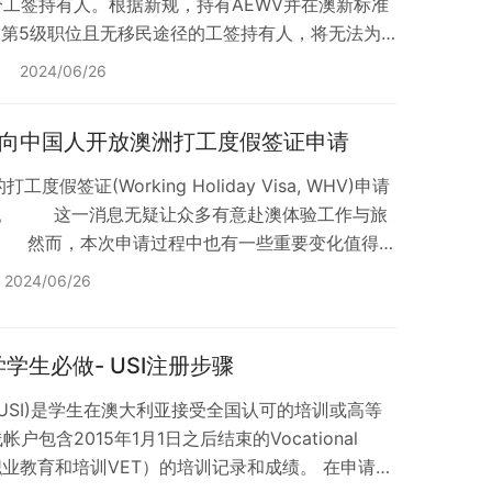
分工签持有人。根据新规，持有AEWV并在澳新标准
4和第5级职位且无移民途径的工签持有人，将无法为
签证、访问签证（旅签）或学生签证。 新规影响
2024/06/26
对AEWV计划进行的一系列更广泛的更改相配合，
（Essential Skills Work Visa）下的类似
重新向中国人开放澳洲打工度假签证申请
： 已经持…
度假签证(Working Holiday Visa, WHV)申请
重启。 这一消息无疑让众多有意赴澳体验工作与旅
然而，本次申请过程中也有一些重要变化值得注
家实施预申请制度 根据最新政策，澳洲政府将
2024/06/26
家实施签证预申请（抽签）程序。 其中，中国、
与这一新流程。 且中国人一生只能申请一次。
，这是一…
学生必做- USI注册步骤
ntifier (USI)是学生在澳大利亚接受全国认可的培训或高等
户包含2015年1月1日之后结束的Vocational
ining（职业教育和培训VET）的培训记录和成绩。 在申请工