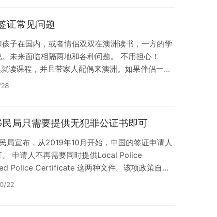
UD400491偏远地区州担保签证AUD4,240AUD…
读签证常见问题
和孩子在国内，或者情侣双双在澳洲读书，一方的学
。未来面临相隔两地和各种问题。 不用担心！
澳就读课程，并且带家人配偶来澳洲。如果伴侣一方
随时申请配偶陪读签证，与爱人一起在澳洲生活。
/28
？ 可以和配偶或情侣一起生活在澳洲，无旅游签证三
陪读打工，可以增加收入，减少经济压力。 如果带
轻松提升孩子的语言能力。 配偶可以参加学习不
兰移民局只需要提供无犯罪公证书即可
兰移民局宣布，从2019年10月开始，中国的签证申请人
申请人不再需要同时提供Local Police
arised Police Certificate 这两种文件。该项政策自
在此之前，移民局对于中国的签证申请人要求同时提供中
0/22
罪证明。 但是建议申请人在开具无犯罪证明的时候，
具一份证明保留好彩色清晰扫描件，以免移民局万一