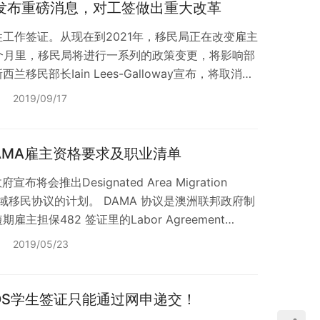
局发布重磅消息，对工签做出重大改革
工作签证。从现在到2021年，移民局正在改变雇主
个月里，移民局将进行一系列的政策变更，将影响部
民部长Iain Lees-Galloway宣布，将取消低
限制，同时简化雇主引入外国雇员的政策，将推出一
2019/09/17
y Work Visa）取代目前的六种签证： ——必要技能工
Work Visa） ——必要技能工签–原则性批准（E…
DAMA雇主资格要求及职业清单
将会推出Designated Area Migration
 指定区域移民协议的计划。 DAMA 协议是澳洲联邦政府制
担保482 签证里的Labor Agreement
吸引新移民前往澳洲偏远地区。DAMA计划适用于那些
2019/05/23
劳工协议的雇主们申请，而南澳州的雇主需要获得
澳州移民局)的认…
DS学生签证只能通过网申递交！