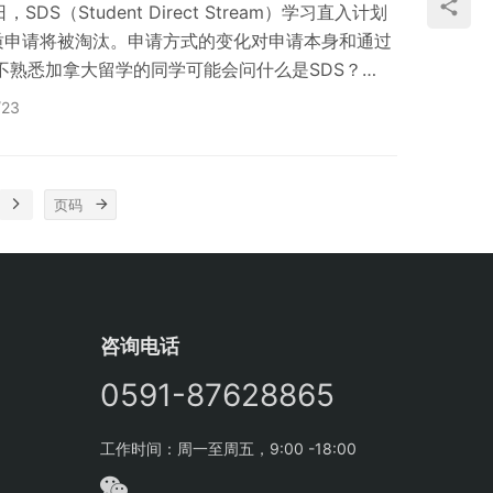
SDS（Student Direct Stream）学习直入计划
质申请将被淘汰。申请方式的变化对申请本身和通过
不熟悉加拿大留学的同学可能会问什么是SDS？
t Stream,即“学习直入计划”。 加拿大SDS签证(学习直
/23
能力并将直接进入合格的加拿大学院或大学就读的学
申请程序，通过SDS计划申请有众多优势，包括递
咨询电话
0591-87628865
工作时间：周一至周五，9:00 -18:00