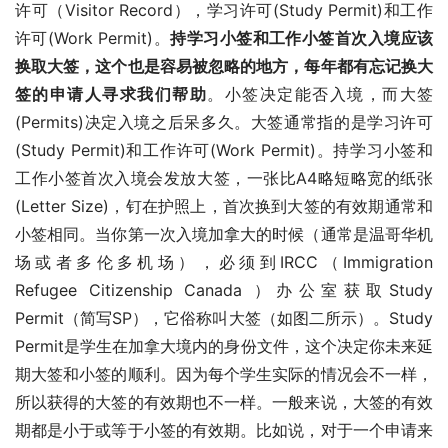
许可（Visitor Record），学习许可(Study Permit)和工作
许可(Work Permit)。
持学习小签和工作小签首次入境应该
换取大签，这个也是容易被忽略的地方，每年都有忘记换大
签的申请人寻求我们帮助
。小签决定能否入境，而大签
(Permits)决定入境之后呆多久。大签通常指的是学习许可
(Study Permit)和工作许可(Work Permit)。持学习小签和
工作小签首次入境会发放大签，一张比A4略短略宽的纸张
(Letter Size)，钉在护照上，首次换到大签的有效期通常和
小签相同。当你第一次入境加拿大的时候（通常是温哥华机
场或者多伦多机场），必须到IRCC（Immigration 
Refugee Citizenship Canada ）办公室获取Study 
Permit（简写SP），它俗称叫大签（如图二所示）。Study 
Permit是学生在加拿大境内的身份文件，这个决定你未来延
期大签和小签的顺利。因为每个学生实际的情况会不一样，
所以获得的大签的有效期也不一样。一般来说，大签的有效
期都是小于或等于小签的有效期。比如说，对于一个申请来