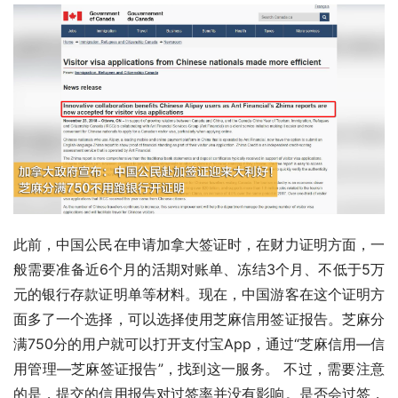
此前，中国公民在申请加拿大签证时，在财力证明方面，一
般需要准备近
6
个月的活期对账单、冻结
3
个月、不低于
5
万
元的银行存款证明单等材料。现在，中国游客在这个证明方
面多了一个选择，可以选择使用芝麻信用签证报告。芝麻分
满
750
分的用户就可以打开支付宝
App
，通过“芝麻信用—信
用管理—芝麻签证报告”，找到这一服务。 不过，需要注意
的是，提交的信用报告对过签率并没有影响。是否会过签，