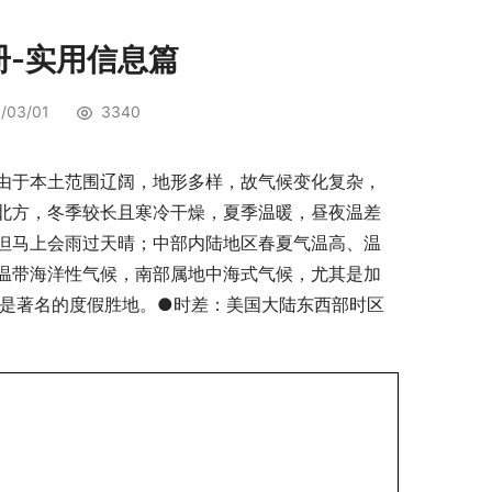
册-实用信息篇
/03/01
3340
由于本土范围辽阔，地形多样，故气候变化复杂，
北方，冬季较长且寒冷干燥，夏季温暖，昼夜温差
但马上会雨过天晴；中部内陆地区春夏气温高、温
温带海洋性气候，南部属地中海式气候，尤其是加
间，是著名的度假胜地。●时差：美国大陆东西部时区