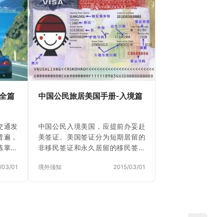
全篇
中国公民旅居美国手册-入境篇
交通发
中国公民入境美国，应提前办妥赴
普遍，
美签证。美国签证分为短期居留的
练掌握
非移民签证和永久居留的移民签证
中国公
两大类。中国公民申办的非移民签
/03/01
境外须知
2015/03/01
要做到
证类别主要包括：商务（B1）、旅
游（B2）、留学（F、M）、交流访
问（J）、工作（H、L、O、P）、
乘务船员（D）、媒体记者（I）、
过境（C）和外交公务（A、G）