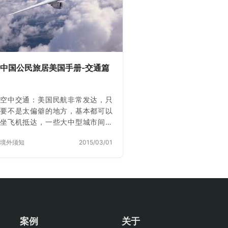
中国公民旅居美国手册-交通篇
空中交通：美国民航非常发达，只
要不是太偏僻的地方，基本都可以
坐飞机抵达，一些大中型城市间飞
机往返次数很多，因此机票价格相
境外须知
2015/03/01
对低廉，并已成为美国人除了汽车
之外最重要的出行方式。
案例
关于