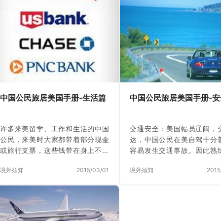
中国公民旅居美国手册-生活篇
中国公民旅居美国手册-安
许多来美留学、工作和生活的中国
交通安全：美国幅员辽阔，
公民，来美时大家都带着部分现金
达，中国公民在美自驾十分
或旅行支票，这些钱带在身上不方
容易发生交通事故。因此熟
便，而且在美国购物、支付各种服
驾驶技术和交通法规是每个
境外须知
2015/03/01
境外须知
2015
务大部分是通过信用卡或支票、借
民赴美后必须面对的问题。
记卡完成，较少用到现金，因此到
安全驾驶需注意以下事项：
美国生活的第一个问题就是尽快申
请一个银行账户，并办理一个借记
卡和信用卡。